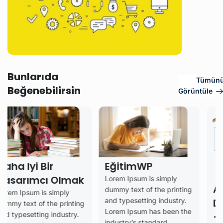
Bunlarıda
Tümün
Beğenebilirsin
Görüntüle
EğitimWP
Bir
cı Olmak
Lorem Ipsum is simply
Analiz Ve
dummy text of the printing
s simply
Değerlend
and typesetting industry.
 the printing
Lorem Ipsum has been the
– Dönüşü
ng industry.
industry’s standard