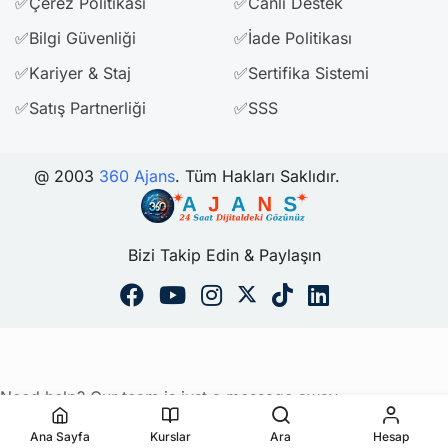
✅Çerez Politikası
✅Canlı Destek
✅Bilgi Güvenliği
✅İade Politikası
✅Kariyer & Staj
✅Sertifika Sistemi
✅Satış Partnerliği
✅SSS
@ 2003
360 Ajans
. Tüm Hakları Saklıdır.
Bizi Takip Edin & Paylaşın
Need help? Our team is just a message away
Ana Sayfa
Kurslar
Ara
Hesap