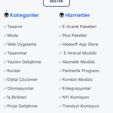
DESTEK
🌍
Kategoriler
🌍
Hizmetler
✅Tasarım
✅E-ticaret Paketleri
✅Moda
✅Plus Paketler
✅Web Uygulama
✅ideasoft App Store
✅Tasarımlar
✅ E-ihracat Modülü
✅Yazılım Geliştirme
✅Abonelik Modülü
✅Kurslar
✅Partnerlik Programı
✅Dijital Çözümler
✅Kombin Modülü
✅Otomasyonlar
✅Entegrasyonlar
✅İş Birlikleri
✅N11 Komisyon
✅Proje Geliştirme
✅Trendyol Komisyon