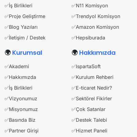
✅İş Birlikleri
✅N11 Komisyon
✅Proje Geliştirme
✅Trendyol Komisyon
✅Blog Yazıları
✅Amazon Komisyon
✅İletişim / Destek
✅Hepsiburada
🌍
Kurumsal
🌍
Hakkımızda
✅Akademi
✅IspartaSoft
✅Hakkımızda
✅Kurulum Rehberi
✅İş Birlikleri
✅E-ticaret Nedir?
✅Vizyonumuz
✅Sektörel Fikirler
✅Misyonumuz
✅Çok Satanlar
✅Basında Biz
✅Destek Talebi
✅Partner Girişi
✅Hizmet Paneli