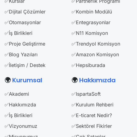
✅Kurslar
✅Partnerlik Programı
✅Dijital Çözümler
✅Kombin Modülü
✅Otomasyonlar
✅Entegrasyonlar
✅İş Birlikleri
✅N11 Komisyon
✅Proje Geliştirme
✅Trendyol Komisyon
✅Blog Yazıları
✅Amazon Komisyon
✅İletişim / Destek
✅Hepsiburada
🌍
Kurumsal
🌍
Hakkımızda
✅Akademi
✅IspartaSoft
✅Hakkımızda
✅Kurulum Rehberi
✅İş Birlikleri
✅E-ticaret Nedir?
✅Vizyonumuz
✅Sektörel Fikirler
✅Misyonumuz
✅Çok Satanlar