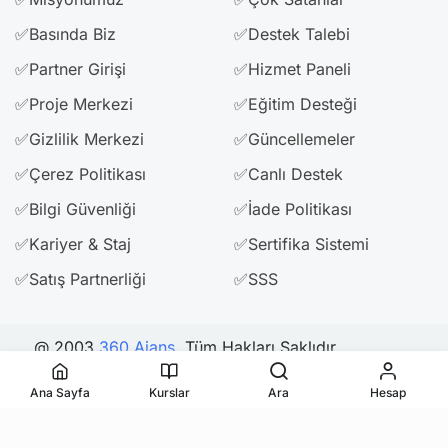
✅Basında Biz
✅Destek Talebi
✅Partner Girişi
✅Hizmet Paneli
✅Proje Merkezi
✅Eğitim Desteği
✅Gizlilik Merkezi
✅Güncellemeler
✅Çerez Politikası
✅Canlı Destek
✅Bilgi Güvenliği
✅İade Politikası
✅Kariyer & Staj
✅Sertifika Sistemi
✅Satış Partnerliği
✅SSS
@ 2003
360 Ajans
. Tüm Hakları Saklıdır.
Ana Sayfa
Kurslar
Ara
Hesap
Bizi Takip Edin & Paylaşın