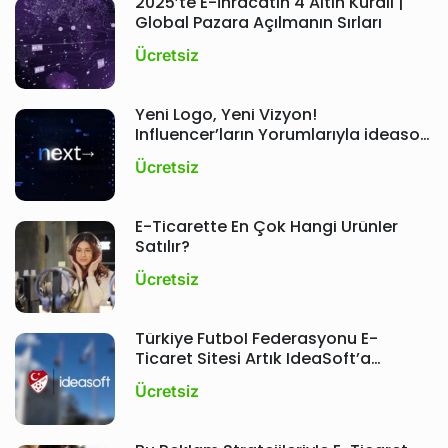
2025’te E-İhracatın 4 Altın Kuralı |
Global Pazara Açılmanın Sırları
Ücretsiz
Yeni Logo, Yeni Vizyon!
Influencer’ların Yorumlarıyla ideasoft
Etkinliği ; Next
Ücretsiz
E-Ticarette En Çok Hangi Ürünler
Satılır?
Ücretsiz
Türkiye Futbol Federasyonu E-
Ticaret Sitesi Artık IdeaSoft’a
Emanet!
Ücretsiz