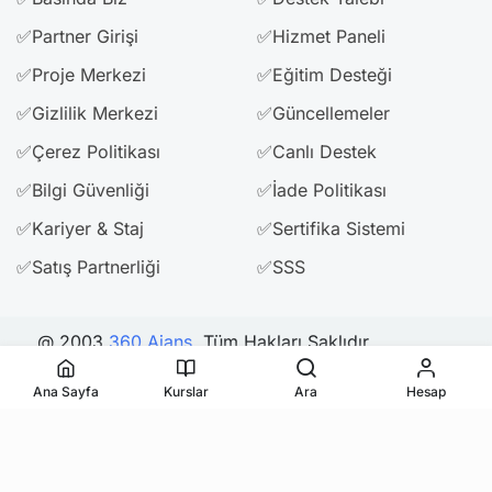
✅Partner Girişi
✅Hizmet Paneli
✅Proje Merkezi
✅Eğitim Desteği
✅Gizlilik Merkezi
✅Güncellemeler
✅Çerez Politikası
✅Canlı Destek
✅Bilgi Güvenliği
✅İade Politikası
✅Kariyer & Staj
✅Sertifika Sistemi
✅Satış Partnerliği
✅SSS
@ 2003
360 Ajans
. Tüm Hakları Saklıdır.
Ana Sayfa
Kurslar
Ara
Hesap
Bizi Takip Edin & Paylaşın