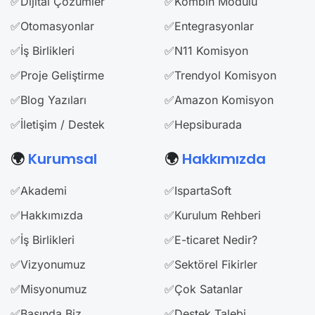
✅Dijital Çözümler
✅Kombin Modülü
✅Otomasyonlar
✅Entegrasyonlar
✅İş Birlikleri
✅N11 Komisyon
✅Proje Geliştirme
✅Trendyol Komisyon
✅Blog Yazıları
✅Amazon Komisyon
✅İletişim / Destek
✅Hepsiburada
🌍
Kurumsal
🌍
Hakkımızda
✅Akademi
✅IspartaSoft
✅Hakkımızda
✅Kurulum Rehberi
✅İş Birlikleri
✅E-ticaret Nedir?
✅Vizyonumuz
✅Sektörel Fikirler
✅Misyonumuz
✅Çok Satanlar
✅Basında Biz
✅Destek Talebi