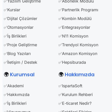
✅Yazılım Geliştirme
✅Abonelik Modülü
✅Kurslar
✅Partnerlik Programı
✅Dijital Çözümler
✅Kombin Modülü
✅Otomasyonlar
✅Entegrasyonlar
✅İş Birlikleri
✅N11 Komisyon
✅Proje Geliştirme
✅Trendyol Komisyon
✅Blog Yazıları
✅Amazon Komisyon
✅İletişim / Destek
✅Hepsiburada
🌍
Kurumsal
🌍
Hakkımızda
✅Akademi
✅IspartaSoft
✅Hakkımızda
✅Kurulum Rehberi
✅İş Birlikleri
✅E-ticaret Nedir?