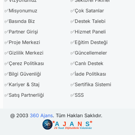
✅Vizyonumuz
✅Sektörel Fikirler
✅Misyonumuz
✅Çok Satanlar
✅Basında Biz
✅Destek Talebi
✅Partner Girişi
✅Hizmet Paneli
✅Proje Merkezi
✅Eğitim Desteği
✅Gizlilik Merkezi
✅Güncellemeler
✅Çerez Politikası
✅Canlı Destek
✅Bilgi Güvenliği
✅İade Politikası
✅Kariyer & Staj
✅Sertifika Sistemi
✅Satış Partnerliği
✅SSS
@ 2003
360 Ajans
. Tüm Hakları Saklıdır.