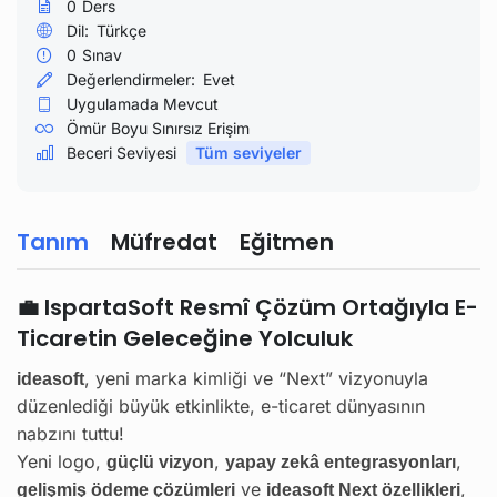
0
Ders
Dil:
Türkçe
0
Sınav
Değerlendirmeler:
Evet
Uygulamada Mevcut
Ömür Boyu Sınırsız Erişim
Beceri Seviyesi
Tüm seviyeler
Tanım
Müfredat
Eğitmen
💼 IspartaSoft Resmî Çözüm Ortağıyla E-
Ticaretin Geleceğine Yolculuk
, yeni marka kimliği ve “Next” vizyonuyla
ideasoft
düzenlediği büyük etkinlikte, e-ticaret dünyasının
nabzını tuttu!
Yeni logo,
,
,
güçlü vizyon
yapay zekâ entegrasyonları
ve
,
gelişmiş ödeme çözümleri
ideasoft Next özellikleri