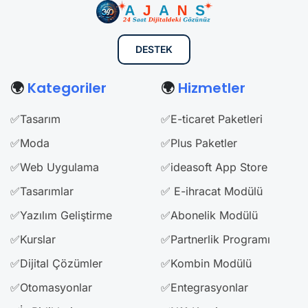
DESTEK
🌍
Kategoriler
🌍
Hizmetler
✅Tasarım
✅E-ticaret Paketleri
✅Moda
✅Plus Paketler
✅Web Uygulama
✅ideasoft App Store
✅Tasarımlar
✅ E-ihracat Modülü
✅Yazılım Geliştirme
✅Abonelik Modülü
✅Kurslar
✅Partnerlik Programı
✅Dijital Çözümler
✅Kombin Modülü
✅Otomasyonlar
✅Entegrasyonlar