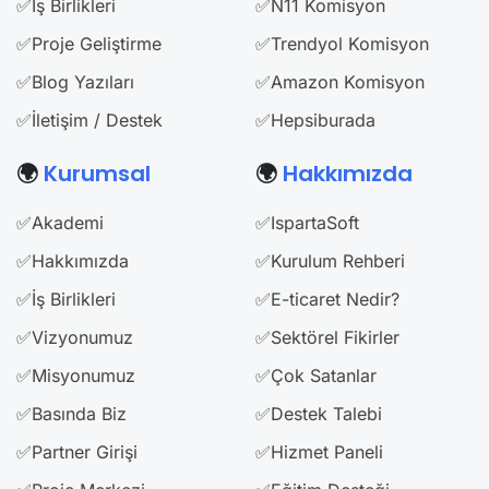
✅İş Birlikleri
✅N11 Komisyon
✅Proje Geliştirme
✅Trendyol Komisyon
✅Blog Yazıları
✅Amazon Komisyon
✅İletişim / Destek
✅Hepsiburada
🌍
Kurumsal
🌍
Hakkımızda
✅Akademi
✅IspartaSoft
✅Hakkımızda
✅Kurulum Rehberi
✅İş Birlikleri
✅E-ticaret Nedir?
✅Vizyonumuz
✅Sektörel Fikirler
✅Misyonumuz
✅Çok Satanlar
✅Basında Biz
✅Destek Talebi
✅Partner Girişi
✅Hizmet Paneli