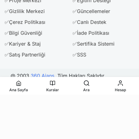
✅Proje Merkezi
✅Eğitim Desteği
✅Gizlilik Merkezi
✅Güncellemeler
✅Çerez Politikası
✅Canlı Destek
✅Bilgi Güvenliği
✅İade Politikası
✅Kariyer & Staj
✅Sertifika Sistemi
✅Satış Partnerliği
✅SSS
@ 2003
360 Ajans
. Tüm Hakları Saklıdır.
Ana Sayfa
Kurslar
Ara
Hesap
Bizi Takip Edin & Paylaşın