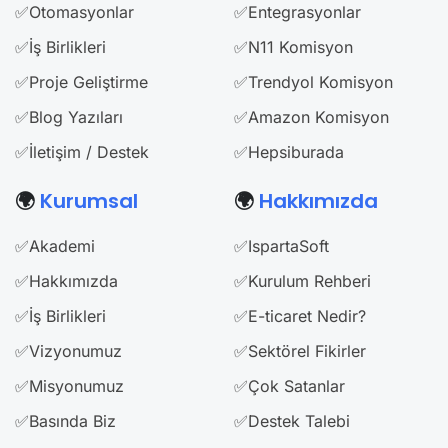
✅Otomasyonlar
✅Entegrasyonlar
✅İş Birlikleri
✅N11 Komisyon
✅Proje Geliştirme
✅Trendyol Komisyon
✅Blog Yazıları
✅Amazon Komisyon
✅İletişim / Destek
✅Hepsiburada
🌍
Kurumsal
🌍
Hakkımızda
✅Akademi
✅IspartaSoft
✅Hakkımızda
✅Kurulum Rehberi
✅İş Birlikleri
✅E-ticaret Nedir?
✅Vizyonumuz
✅Sektörel Fikirler
✅Misyonumuz
✅Çok Satanlar
✅Basında Biz
✅Destek Talebi