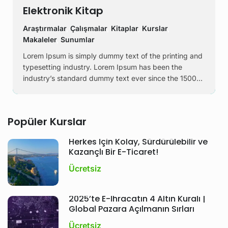
Elektronik Kitap
Araştırmalar
,
Çalışmalar
,
Kitaplar
,
Kurslar
,
Makaleler
,
Sunumlar
Lorem Ipsum is simply dummy text of the printing and
typesetting industry. Lorem Ipsum has been the
industry’s standard dummy text ever since the 1500s,
when an unknown printer took a galley of type and
scrambled it to make a …
Popüler Kurslar
Herkes İçin Kolay, Sürdürülebilir ve
Kazançlı Bir E-Ticaret!
Ücretsiz
2025’te E-İhracatın 4 Altın Kuralı |
Global Pazara Açılmanın Sırları
Ücretsiz