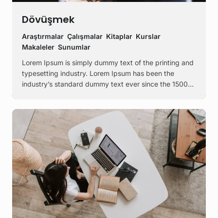
Dövüşmek
Araştırmalar
,
Çalışmalar
,
Kitaplar
,
Kurslar
,
Makaleler
,
Sunumlar
Lorem Ipsum is simply dummy text of the printing and
typesetting industry. Lorem Ipsum has been the
industry’s standard dummy text ever since the 1500s,
when an unknown printer took a galley of type and
scrambled it to make a …