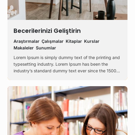
Becerilerinizi Geliştirin
Araştırmalar
,
Çalışmalar
,
Kitaplar
,
Kurslar
,
Makaleler
,
Sunumlar
Lorem Ipsum is simply dummy text of the printing and
typesetting industry. Lorem Ipsum has been the
industry’s standard dummy text ever since the 1500s,
when an unknown printer took a galley of type and
scrambled it to make a …