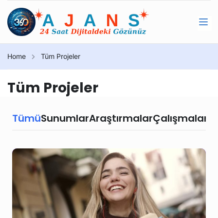
Home
Tüm Projeler
Tüm Projeler
Tümü
Sunumlar
Araştırmalar
Çalışmalar
Ki