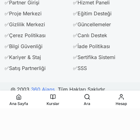
✅Partner Girişi
✅Hizmet Paneli
✅Proje Merkezi
✅Eğitim Desteği
✅Gizlilik Merkezi
✅Güncellemeler
✅Çerez Politikası
✅Canlı Destek
✅Bilgi Güvenliği
✅İade Politikası
✅Kariyer & Staj
✅Sertifika Sistemi
✅Satış Partnerliği
✅SSS
@ 2003
360 Ajans
. Tüm Hakları Saklıdır.
Ana Sayfa
Kurslar
Ara
Hesap
Bizi Takip Edin & Paylaşın