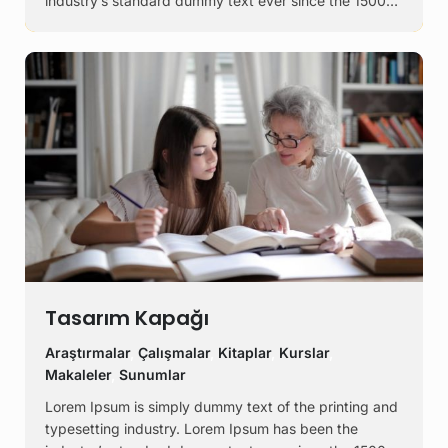
industry’s standard dummy text ever since the 1500s,
when an unknown printer took a galley of type and
scrambled it to make a …
Tasarım Kapağı
Araştırmalar
,
Çalışmalar
,
Kitaplar
,
Kurslar
,
Makaleler
,
Sunumlar
Lorem Ipsum is simply dummy text of the printing and
typesetting industry. Lorem Ipsum has been the