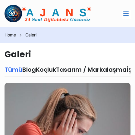
Home
Galeri
Galeri
Tümü
Blog
Koçluk
Tasarım / Markalaşma
İş