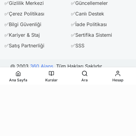
✅Gizlilik Merkezi
✅Güncellemeler
✅Çerez Politikası
✅Canlı Destek
✅Bilgi Güvenliği
✅İade Politikası
✅Kariyer & Staj
✅Sertifika Sistemi
✅Satış Partnerliği
✅SSS
@ 2003
360 Ajans
. Tüm Hakları Saklıdır.
Ana Sayfa
Kurslar
Ara
Hesap
Bizi Takip Edin & Paylaşın
Need help? Our team is just a message away