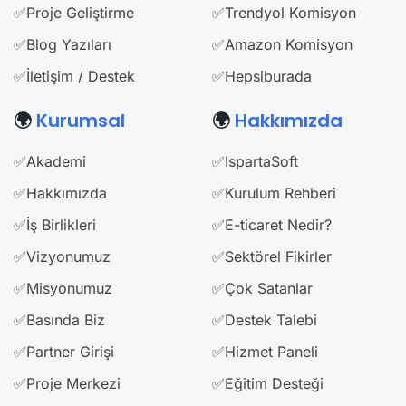
✅Proje Geliştirme
✅Trendyol Komisyon
✅Blog Yazıları
✅Amazon Komisyon
✅İletişim / Destek
✅Hepsiburada
🌍
Kurumsal
🌍
Hakkımızda
✅Akademi
✅IspartaSoft
✅Hakkımızda
✅Kurulum Rehberi
✅İş Birlikleri
✅E-ticaret Nedir?
✅Vizyonumuz
✅Sektörel Fikirler
✅Misyonumuz
✅Çok Satanlar
✅Basında Biz
✅Destek Talebi
✅Partner Girişi
✅Hizmet Paneli
✅Proje Merkezi
✅Eğitim Desteği