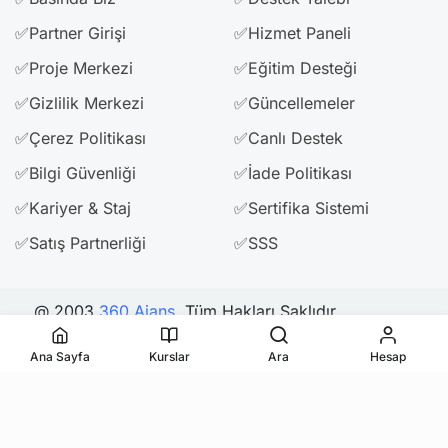
✅Partner Girişi
✅Hizmet Paneli
✅Proje Merkezi
✅Eğitim Desteği
✅Gizlilik Merkezi
✅Güncellemeler
✅Çerez Politikası
✅Canlı Destek
✅Bilgi Güvenliği
✅İade Politikası
✅Kariyer & Staj
✅Sertifika Sistemi
✅Satış Partnerliği
✅SSS
@ 2003
360 Ajans
. Tüm Hakları Saklıdır.
Ana Sayfa
Kurslar
Ara
Hesap
Bizi Takip Edin & Paylaşın