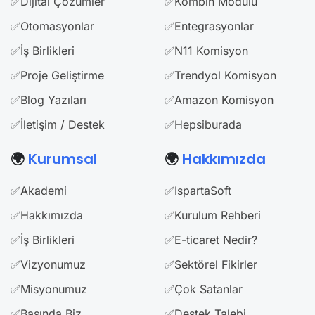
✅Dijital Çözümler
✅Kombin Modülü
✅Otomasyonlar
✅Entegrasyonlar
✅İş Birlikleri
✅N11 Komisyon
✅Proje Geliştirme
✅Trendyol Komisyon
✅Blog Yazıları
✅Amazon Komisyon
✅İletişim / Destek
✅Hepsiburada
🌍
Kurumsal
🌍
Hakkımızda
✅Akademi
✅IspartaSoft
✅Hakkımızda
✅Kurulum Rehberi
✅İş Birlikleri
✅E-ticaret Nedir?
✅Vizyonumuz
✅Sektörel Fikirler
✅Misyonumuz
✅Çok Satanlar
✅Basında Biz
✅Destek Talebi