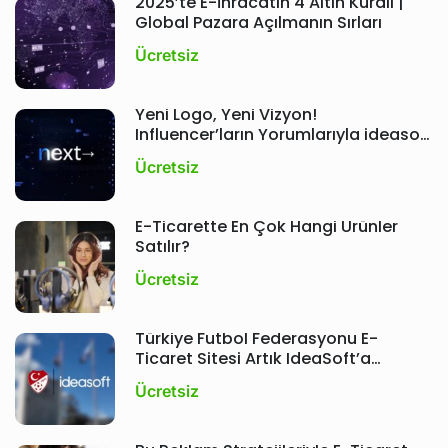
2025’te E-İhracatın 4 Altın Kuralı |
Global Pazara Açılmanın Sırları
Ücretsiz
Yeni Logo, Yeni Vizyon!
Influencer’ların Yorumlarıyla ideasoft
Etkinliği ; Next
Ücretsiz
E-Ticarette En Çok Hangi Ürünler
Satılır?
Ücretsiz
Türkiye Futbol Federasyonu E-
Ticaret Sitesi Artık IdeaSoft’a
Emanet!
Ücretsiz