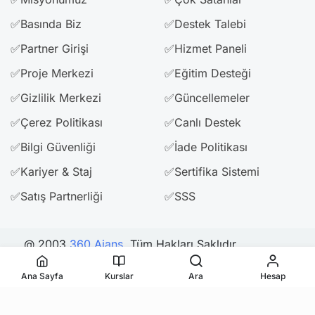
✅Basında Biz
✅Destek Talebi
✅Partner Girişi
✅Hizmet Paneli
✅Proje Merkezi
✅Eğitim Desteği
✅Gizlilik Merkezi
✅Güncellemeler
✅Çerez Politikası
✅Canlı Destek
✅Bilgi Güvenliği
✅İade Politikası
✅Kariyer & Staj
✅Sertifika Sistemi
✅Satış Partnerliği
✅SSS
@ 2003
360 Ajans
. Tüm Hakları Saklıdır.
Ana Sayfa
Kurslar
Ara
Hesap
Bizi Takip Edin & Paylaşın