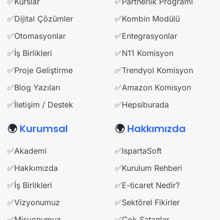
✅Kurslar
✅Partnerlik Programı
✅Dijital Çözümler
✅Kombin Modülü
✅Otomasyonlar
✅Entegrasyonlar
✅İş Birlikleri
✅N11 Komisyon
✅Proje Geliştirme
✅Trendyol Komisyon
✅Blog Yazıları
✅Amazon Komisyon
✅İletişim / Destek
✅Hepsiburada
🌍
Kurumsal
🌍
Hakkımızda
✅Akademi
✅IspartaSoft
✅Hakkımızda
✅Kurulum Rehberi
✅İş Birlikleri
✅E-ticaret Nedir?
✅Vizyonumuz
✅Sektörel Fikirler
✅Misyonumuz
✅Çok Satanlar