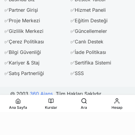
✅Partner Girişi
✅Hizmet Paneli
✅Proje Merkezi
✅Eğitim Desteği
✅Gizlilik Merkezi
✅Güncellemeler
✅Çerez Politikası
✅Canlı Destek
✅Bilgi Güvenliği
✅İade Politikası
✅Kariyer & Staj
✅Sertifika Sistemi
✅Satış Partnerliği
✅SSS
@ 2003
360 Ajans
. Tüm Hakları Saklıdır.
Ana Sayfa
Kurslar
Ara
Hesap
Bizi Takip Edin & Paylaşın