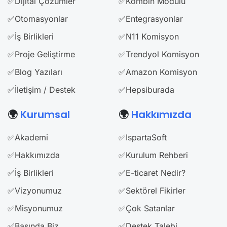
✅Dijital Çözümler
✅Kombin Modülü
✅Otomasyonlar
✅Entegrasyonlar
✅İş Birlikleri
✅N11 Komisyon
✅Proje Geliştirme
✅Trendyol Komisyon
✅Blog Yazıları
✅Amazon Komisyon
✅İletişim / Destek
✅Hepsiburada
🌍
Kurumsal
🌍
Hakkımızda
✅Akademi
✅IspartaSoft
✅Hakkımızda
✅Kurulum Rehberi
✅İş Birlikleri
✅E-ticaret Nedir?
✅Vizyonumuz
✅Sektörel Fikirler
✅Misyonumuz
✅Çok Satanlar
✅Basında Biz
✅Destek Talebi