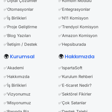
✅Dijital Çözümler
✅Kombin Modülü
✅Otomasyonlar
✅Entegrasyonlar
✅İş Birlikleri
✅N11 Komisyon
✅Proje Geliştirme
✅Trendyol Komisyon
✅Blog Yazıları
✅Amazon Komisyon
✅İletişim / Destek
✅Hepsiburada
🌍
Kurumsal
🌍
Hakkımızda
✅Akademi
✅IspartaSoft
✅Hakkımızda
✅Kurulum Rehberi
✅İş Birlikleri
✅E-ticaret Nedir?
✅Vizyonumuz
✅Sektörel Fikirler
✅Misyonumuz
✅Çok Satanlar
✅Basında Biz
✅Destek Talebi