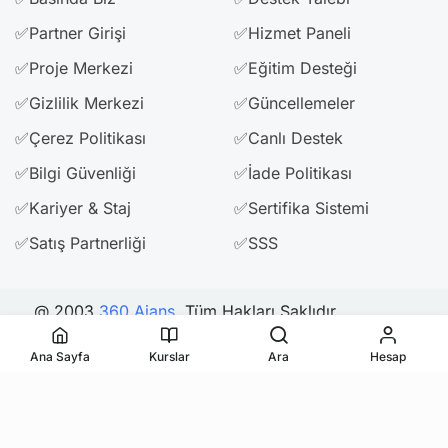
✅Partner Girişi
✅Hizmet Paneli
✅Proje Merkezi
✅Eğitim Desteği
✅Gizlilik Merkezi
✅Güncellemeler
✅Çerez Politikası
✅Canlı Destek
✅Bilgi Güvenliği
✅İade Politikası
✅Kariyer & Staj
✅Sertifika Sistemi
✅Satış Partnerliği
✅SSS
@ 2003
360 Ajans
. Tüm Hakları Saklıdır.
Ana Sayfa
Kurslar
Ara
Hesap
Bizi Takip Edin & Paylaşın