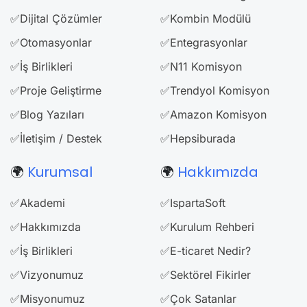
✅Dijital Çözümler
✅Kombin Modülü
✅Otomasyonlar
✅Entegrasyonlar
✅İş Birlikleri
✅N11 Komisyon
✅Proje Geliştirme
✅Trendyol Komisyon
✅Blog Yazıları
✅Amazon Komisyon
✅İletişim / Destek
✅Hepsiburada
🌍
Kurumsal
🌍
Hakkımızda
✅Akademi
✅IspartaSoft
✅Hakkımızda
✅Kurulum Rehberi
✅İş Birlikleri
✅E-ticaret Nedir?
✅Vizyonumuz
✅Sektörel Fikirler
✅Misyonumuz
✅Çok Satanlar