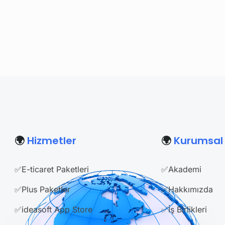
🌍
Hizmetler
🌍
Kurumsal
✅E-ticaret Paketleri
✅Akademi
✅Plus Paketler
✅Hakkımızda
✅ideasoft App Store
✅İş Birlikleri