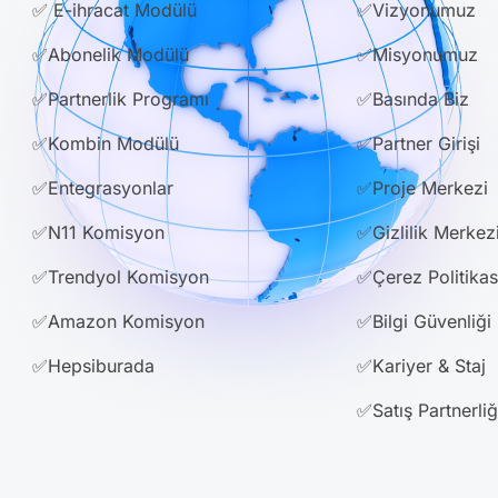
✅ E-ihracat Modülü
✅Vizyonumuz
✅Abonelik Modülü
✅Misyonumuz
✅Partnerlik Programı
✅Basında Biz
✅Kombin Modülü
✅Partner Girişi
✅Entegrasyonlar
✅Proje Merkezi
✅N11 Komisyon
✅Gizlilik Merkez
✅Trendyol Komisyon
✅Çerez Politikas
✅Amazon Komisyon
✅Bilgi Güvenliği
✅Hepsiburada
✅Kariyer & Staj
✅Satış Partnerliğ