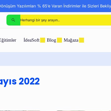
nüşüm Yazılımları % 65’e Varan İndirimler ile Sizleri Bekli
Eğitimler
İdeaSoft
Blog
Mağaza
yıs 2022