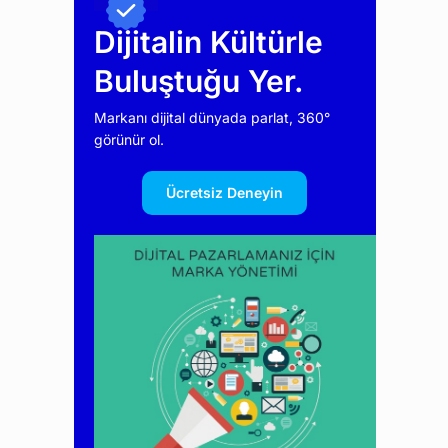
Dijitalin Kültürle
Buluştuğu Yer.
Markanı dijital dünyada parlat, 360°
görünür ol.
Ücretsiz Deneyin