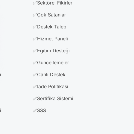
✅Sektörel Fikirler
✅Çok Satanlar
✅Destek Talebi
✅Hizmet Paneli
✅Eğitim Desteği
i
✅Güncellemeler
ı
✅Canlı Destek
✅İade Politikası
✅Sertifika Sistemi
i
✅SSS