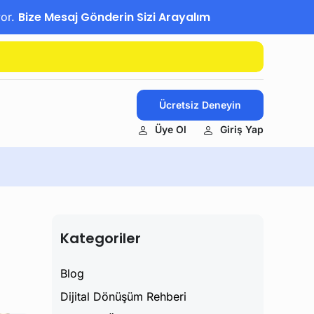
Bize Mesaj Gönderin Sizi Arayalım
yor.
Ücretsiz Deneyin
Üye Ol
Giriş Yap
Kategoriler
Blog
Dijital Dönüşüm Rehberi