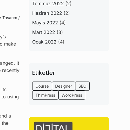
Temmuz 2022
(2)
Haziran 2022
(2)
O
Tasarım /
Mayıs 2022
(4)
Mart 2022
(3)
y’s
Ocak 2022
(4)
 to make
hanged. It
 recently
Etiketler
Course
Designer
SEO
 its
ThimPress
WordPress
 to using
and a
 the