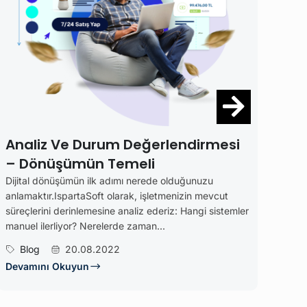
Daha Iyi Bir Tasarımcı Olm
Lorem Ipsum is simply dummy text of the 
typesetting industry. Lorem Ipsum has be
industry’s standard dummy...
lendirmesi
Blog
18.06.2022
Devamını Okuyun
olduğunuzu
menizin mevcut
iz: Hangi sistemler