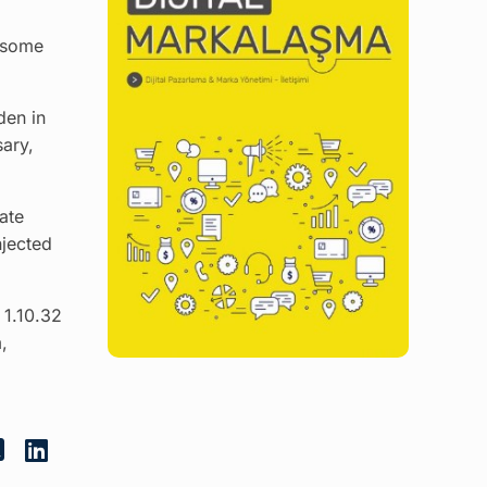
n some
den in
sary,
ate
njected
 1.10.32
,