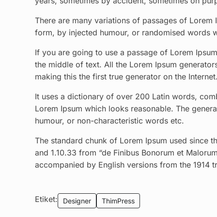
years, sometimes by accident, sometimes on purpo
There are many variations of passages of Lorem Ip
form, by injected humour, or randomised words wh
If you are going to use a passage of Lorem Ipsum,
the middle of text. All the Lorem Ipsum generator
making this the first true generator on the Internet
It uses a dictionary of over 200 Latin words, com
Lorem Ipsum which looks reasonable. The generate
humour, or non-characteristic words etc.
The standard chunk of Lorem Ipsum used since the
and 1.10.33 from “de Finibus Bonorum et Malorum”
accompanied by English versions from the 1914 t
Etiket:
Designer
ThimPress