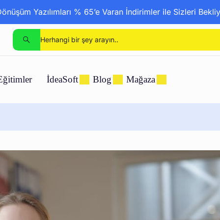
nüşüm Yazılımları % 65’e Varan İndirimler ile Sizleri Bekli
Eğitimler
İdeaSoft
Blog
Mağaza