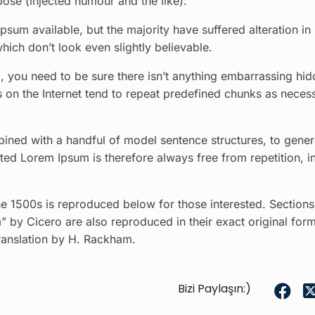
se (injected humour and the like).
sum available, but the majority have suffered alteration i
ich don’t look even slightly believable.
 you need to be sure there isn’t anything embarrassing hid
s on the Internet tend to repeat predefined chunks as neces
.
bined with a handful of model sentence structures, to gener
d Lorem Ipsum is therefore always free from repetition, i
 1500s is reproduced below for those interested. Sections
 by Cicero are also reproduced in their exact original form
ranslation by H. Rackham.
Bizi Paylaşın:)