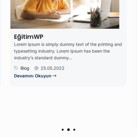
ext of the printing and
psum has been the
Analiz Ve Durum Değer
– Dönüşümün Temeli
Dijital dönüşümün ilk adımı nerede 
anlamaktır.IspartaSoft olarak, işlet
süreçlerini derinlemesine analiz eder
manuel ilerliyor? Nerelerde zaman...
Blog
20.08.2022
Devamını Okuyun