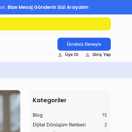
Bize Mesaj Gönderin Sizi Arayalım
yor.
Ücretsiz Deneyin
Üye Ol
Giriş Yap
Kategoriler
Blog
15
Dijital Dönüşüm Rehberi
2