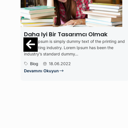
sarımcı Olmak
EğitimWP
ummy text of the printing and
Lorem Ipsum is simply dummy t
orem Ipsum has been the
typesetting industry. Lorem I
my...
industry’s standard dummy...
2
Blog
25.05.2022
Devamını Okuyun