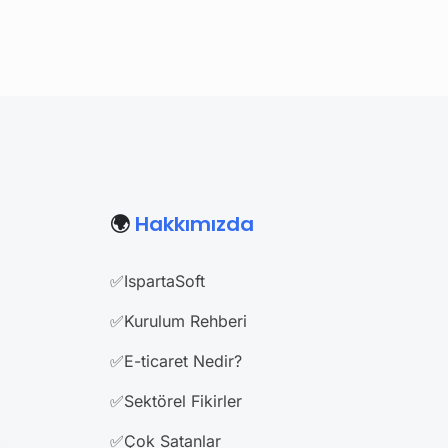
🌍
Hakkımızda
✅IspartaSoft
✅Kurulum Rehberi
✅E-ticaret Nedir?
✅Sektörel Fikirler
✅Çok Satanlar