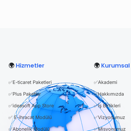
🌍
Hizmetler
🌍
Kurumsal
✅E-ticaret Paketleri
✅Akademi
✅Plus Paketler
✅Hakkımızda
✅ideasoft App Store
✅İş Birlikleri
✅ E-ihracat Modülü
✅Vizyonumuz
✅Abonelik Modülü
✅Misyonumuz