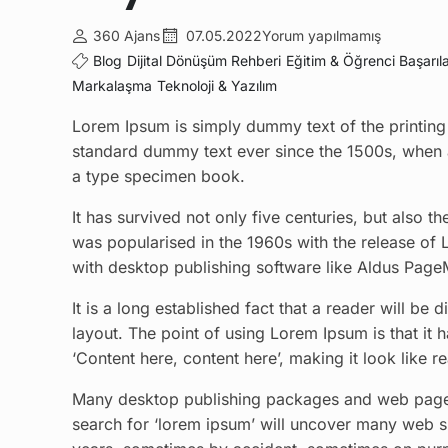
360 Ajans
07.05.2022
Yorum yapılmamış
Blog
Dijital Dönüşüm Rehberi
Eğitim & Öğrenci Başarıla
Markalaşma
Teknoloji & Yazılım
Lorem Ipsum is simply dummy text of the printing 
standard dummy text ever since the 1500s, when 
a type specimen book.
It has survived not only five centuries, but also t
was popularised in the 1960s with the release of
with desktop publishing software like Aldus Page
It is a long established fact that a reader will be
layout. The point of using Lorem Ipsum is that it 
‘Content here, content here’, making it look like r
Many desktop publishing packages and web page e
search for ‘lorem ipsum’ will uncover many web sit