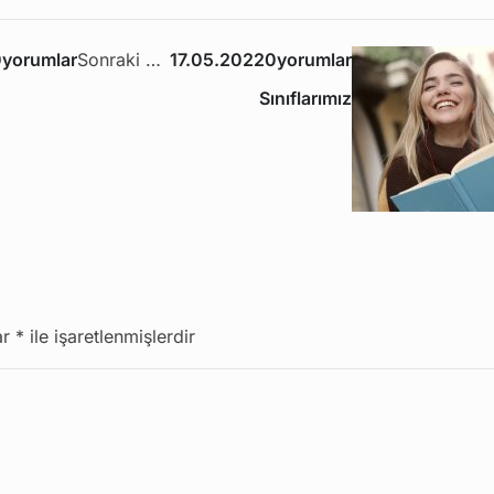
0yorumlar
Sonraki Yazı
17.05.2022
0yorumlar
Sınıflarımız
ar
*
ile işaretlenmişlerdir