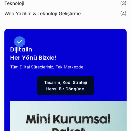
Teknoloji
(3)
Web Yazılım & Teknoloji Geliştirme
(4)
Dijitalin
Her Yönü Bizde!
Tüm Dijital Süreçleriniz, Tek Merkezde.
Tasarım, Kod, Strateji
Hepsi Bir Döngüde.