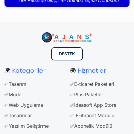
Her Pikselde Güç, Her Adımda Dijital Dönüşüm
DESTEK
🌍
Kategoriler
🌍
Hizmetler
✅Tasarım
✅E-ticaret Paketleri
✅Moda
✅Plus Paketler
✅Web Uygulama
✅ideasoft App Store
✅Tasarımlar
✅ E-ihracat Modülü
✅Yazılım Geliştirme
✅Abonelik Modülü