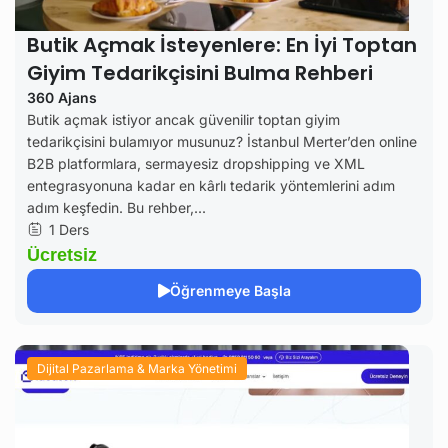
Butik Açmak İsteyenlere: En İyi Toptan
Giyim Tedarikçisini Bulma Rehberi
360 Ajans
Butik açmak istiyor ancak güvenilir toptan giyim
tedarikçisini bulamıyor musunuz? İstanbul Merter’den online
B2B platformlara, sermayesiz dropshipping ve XML
entegrasyonuna kadar en kârlı tedarik yöntemlerini adım
adım keşfedin. Bu rehber,...
1 Ders
Ücretsiz
Öğrenmeye Başla
Dijital Pazarlama & Marka Yönetimi