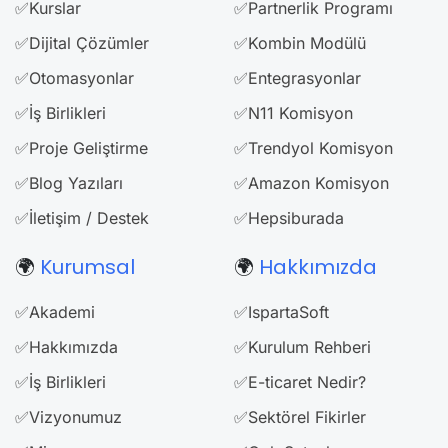
✅Kurslar
✅Partnerlik Programı
✅Dijital Çözümler
✅Kombin Modülü
✅Otomasyonlar
✅Entegrasyonlar
✅İş Birlikleri
✅N11 Komisyon
✅Proje Geliştirme
✅Trendyol Komisyon
✅Blog Yazıları
✅Amazon Komisyon
✅İletişim / Destek
✅Hepsiburada
🌍
Kurumsal
🌍
Hakkımızda
✅Akademi
✅IspartaSoft
✅Hakkımızda
✅Kurulum Rehberi
✅İş Birlikleri
✅E-ticaret Nedir?
✅Vizyonumuz
✅Sektörel Fikirler