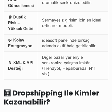
otomatik senkronize edilir.
Güncellemesi
🧠
Düşük
Sermayesiz girişim için en ideal
Risk –
e-ticaret modeli.
Yüksek Getiri
🧩
ideasoft panelinde birkaç
Kolay
adımda aktif hale getirilebilir.
Entegrasyon
Diğer pazar yerleriyle
🔄
senkronize çalışma imkânı
XML & API
(Trendyol, Hepsiburada, N11
Desteği
vb.)
🧮
Dropshipping Ile Kimler
Kazanabilir?