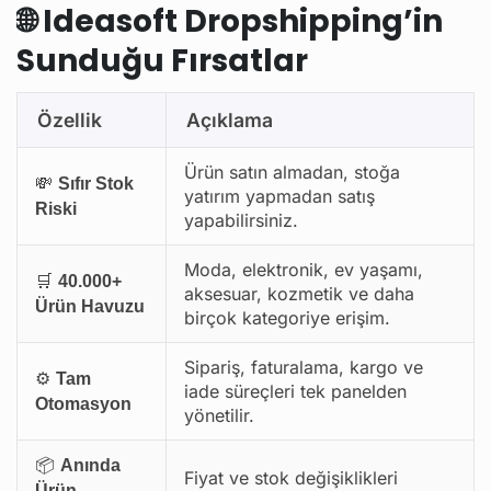
🌐
Ideasoft Dropshipping’in
Sunduğu Fırsatlar
Özellik
Açıklama
Ürün satın almadan, stoğa
💸
Sıfır Stok
yatırım yapmadan satış
Riski
yapabilirsiniz.
Moda, elektronik, ev yaşamı,
🛒
40.000+
aksesuar, kozmetik ve daha
Ürün Havuzu
birçok kategoriye erişim.
Sipariş, faturalama, kargo ve
⚙️
Tam
iade süreçleri tek panelden
Otomasyon
yönetilir.
📦
Anında
Fiyat ve stok değişiklikleri
Ürün