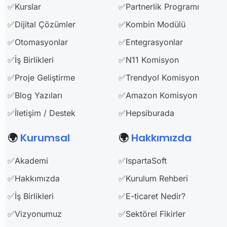
✅Kurslar
✅Partnerlik Programı
✅Dijital Çözümler
✅Kombin Modülü
✅Otomasyonlar
✅Entegrasyonlar
✅İş Birlikleri
✅N11 Komisyon
✅Proje Geliştirme
✅Trendyol Komisyon
✅Blog Yazıları
✅Amazon Komisyon
✅İletişim / Destek
✅Hepsiburada
🌍
Kurumsal
🌍
Hakkımızda
✅Akademi
✅IspartaSoft
✅Hakkımızda
✅Kurulum Rehberi
✅İş Birlikleri
✅E-ticaret Nedir?
✅Vizyonumuz
✅Sektörel Fikirler