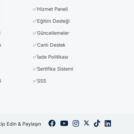
✅Hizmet Paneli
✅Eğitim Desteği
i
✅Güncellemeler
ı
✅Canlı Destek
✅İade Politikası
✅Sertifika Sistemi
i
✅SSS
kip Edin & Paylaşın