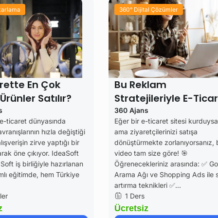
azarlama
360° Dijital Çözümler
rette En Çok
Bu Reklam
Ürünler Satılır?
Stratejileriyle E-Tica
Satışlarınızı Katla!
s
360 Ajans
 e-ticaret dünyasında
Eğer bir e-ticaret sitesi kurduysa
avranışlarının hızla değiştiği
ama ziyaretçilerinizi satışa
lışverişin zirve yaptığı bir
dönüştürmekte zorlanıyorsanız, 
rak öne çıkıyor. IdeaSoft
video tam size göre! 🎯
Soft iş birliğiyle hazırlanan
Öğrenecekleriniz arasında: ✅ G
lı eğitimde, hem Türkiye
Arama Ağı ve Shopping Ads ile s
artırma teknikleri ✅...
ler
1 Ders
z
Ücretsiz