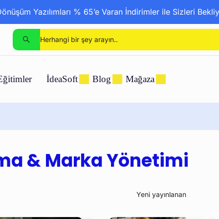
nüşüm Yazılımları % 65’e Varan İndirimler ile Sizleri Bekli
Eğitimler
İdeaSoft
Blog
Mağaza
lama & Marka Yönetimi