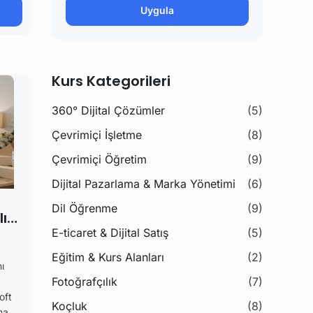
Uygula
Kurs Kategorileri
360° Dijital Çözümler
(5)
Çevrimiçi İşletme
(8)
Çevrimiçi Öğretim
(9)
Dijital Pazarlama & Marka Yönetimi
(6)
Dil Öğrenme
(9)
ır?
E-ticaret & Dijital Satış
(5)
Eğitim & Kurs Alanları
(2)
ı
Fotoğrafçılık
(7)
oft
Koçluk
(8)
na