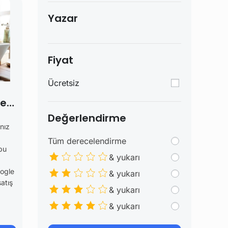
Yazar
Fiyat
Ücretsiz
ret
Değerlendirme
nız
Tüm derecelendirme
bu
& yukarı
oogle
& yukarı
atış
& yukarı
& yukarı