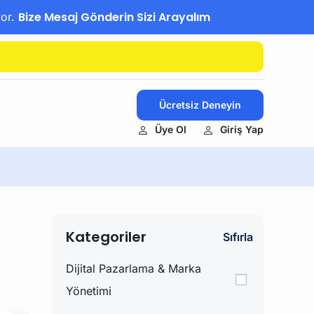
Bize Mesaj Gönderin Sizi Arayalım
yor.
Ücretsiz Deneyin
Üye Ol
Giriş Yap
Kategoriler
Sıfırla
Dijital Pazarlama & Marka
Yönetimi