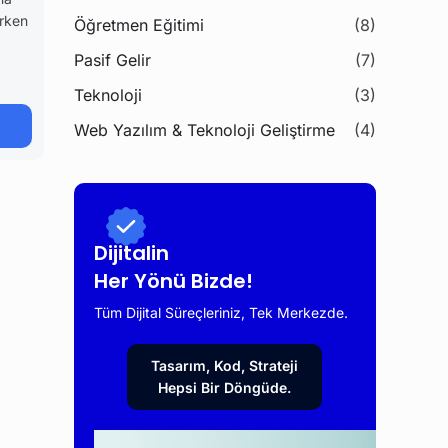
rken
Öğretmen Eğitimi
(8)
Pasif Gelir
(7)
Teknoloji
(3)
Web Yazılım & Teknoloji Geliştirme
(4)
Dijitalin
Her Yönü Bizde!
Tüm Dijital Süreçleriniz, Tek Merkezde.
Tasarım, Kod, Strateji
Hepsi Bir Döngüde.