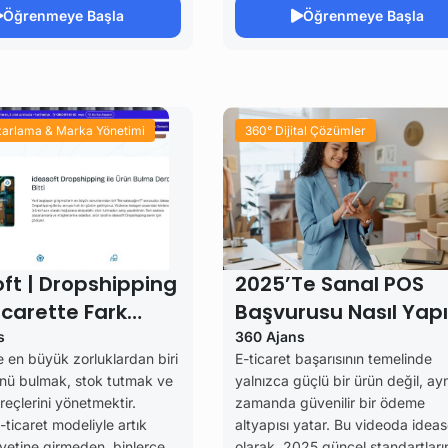
Öğrenmeye Başla
Öğrenmeye Başla
azarlama & Marka Yönetimi
360° Dijital Çözümler
ft | Dropshipping
2025’te Sanal POS
Ticarette Fark
Başvurusu Nasıl Yapıl
r
| E-Ticaret Için En
s
360 Ajans
e en büyük zorluklardan biri
E-ticaret başarısının temelinde
Güncel Rehber
nü bulmak, stok tutmak ve
yalnızca güçlü bir ürün değil, ayn
reçlerini yönetmektir.
zamanda güvenilir bir ödeme
ticaret modeliyle artık
altyapısı yatar. Bu videoda ideas
yetine girmeden, binlerce
olarak, 2025 güncel standartları