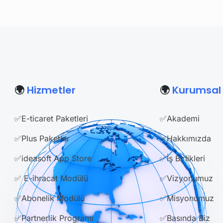
🌍
Hizmetler
🌍
Kurumsal
✅E-ticaret Paketleri
✅Akademi
✅Plus Paketler
✅Hakkımızda
✅ideasoft App Store
✅İş Birlikleri
✅ E-ihracat Modülü
✅Vizyonumuz
✅Abonelik Modülü
✅Misyonumuz
✅Partnerlik Programı
✅Basında Biz