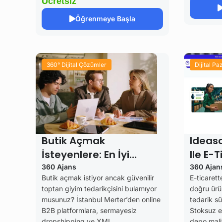
Ücretsiz
Öğrenmeye Başla
360° Dijital Çözümler
Dijital P
Butik Açmak
Ideaso
İsteyenlere: En İyi
Ile E-
Toptan Giyim
Oluştu
360 Ajans
360 Ajan
Butik açmak istiyor ancak güvenilir
E-ticarett
Tedarikçisini Bulma
toptan giyim tedarikçisini bulamıyor
doğru ürü
Rehberi
musunuz? İstanbul Merter’den online
tedarik sü
B2B platformlara, sermayesiz
Stoksuz e-
dropshipping ve XML
depo mali