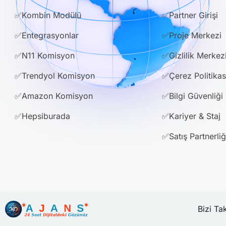
✅Kombin Modülü
✅Partner Girişi
✅Entegrasyonlar
✅Proje Merkezi
✅N11 Komisyon
✅Gizlilik Merkez
✅Trendyol Komisyon
✅Çerez Politikas
✅Amazon Komisyon
✅Bilgi Güvenliği
✅Hepsiburada
✅Kariyer & Staj
✅Satış Partnerliğ
.
Bizi Ta