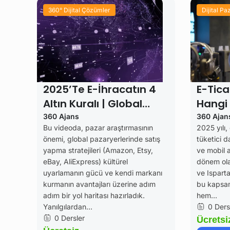
360° Dijital Çözümler
Dijital P
2025’te E-İhracatın 4
E-Tica
Altın Kuralı | Global
Hangi 
Pazara Açılmanın Sırları
360 Ajans
360 Ajan
Bu videoda, pazar araştırmasının
2025 yılı,
önemi, global pazaryerlerinde satış
tüketici d
yapma stratejileri (Amazon, Etsy,
ve mobil a
eBay, AliExpress) kültürel
dönem ola
uyarlamanın gücü ve kendi markanı
ve Isparta
kurmanın avantajları üzerine adım
bu kapsam
adım bir yol haritası hazırladık.
hem...
Yanılgılardan...
0 Ders
0 Dersler
Ücretsi