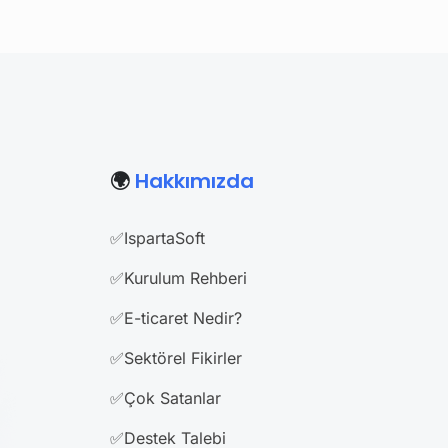
🌍
Hakkımızda
✅IspartaSoft
✅Kurulum Rehberi
✅E-ticaret Nedir?
✅Sektörel Fikirler
✅Çok Satanlar
✅Destek Talebi