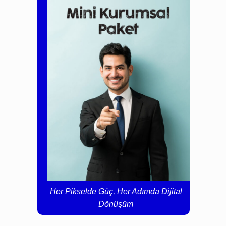
Her Pikselde Güç, Her Adımda Dijital
Dönüşüm