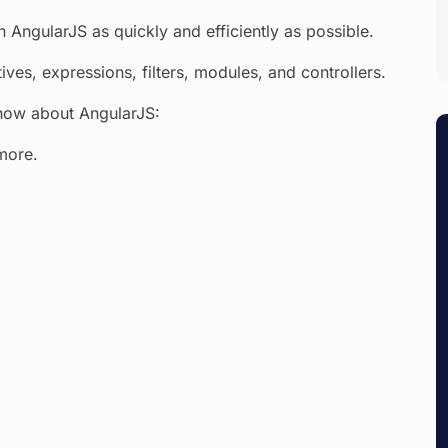
rn AngularJS as quickly and efficiently as possible.
tives, expressions, filters, modules, and controllers.
know about AngularJS:
more.