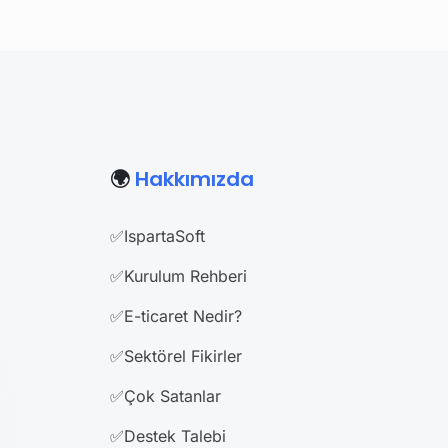
🌍
Hakkımızda
✅IspartaSoft
✅Kurulum Rehberi
✅E-ticaret Nedir?
✅Sektörel Fikirler
✅Çok Satanlar
✅Destek Talebi