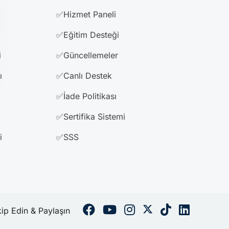
✅Hizmet Paneli
✅Eğitim Desteği
i
✅Güncellemeler
ı
✅Canlı Destek
✅İade Politikası
✅Sertifika Sistemi
i
✅SSS
kip Edin & Paylaşın