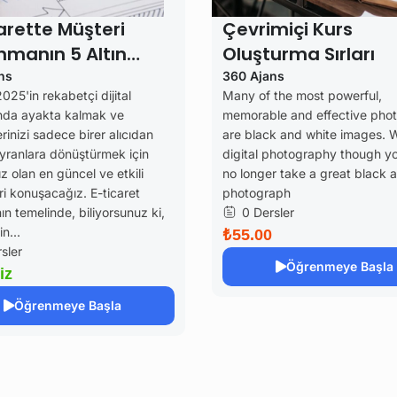
arette Müşteri
Çevrimiçi Kurs
manın 5 Altın
Oluşturma Sırları
ı (2025 Güncel
ns
360 Ajans
025'in rekabetçi dijital
Many of the most powerful,
er)
nda ayakta kalmak ve
memorable and effective pho
rinizi sadece birer alıcıdan
are black and white images. 
yranlara dönüştürmek için
digital photography though y
ız olan en güncel ve etkili
no longer take a great black 
eri konuşacağız. E-ticaret
photograph
ın temelinde, biliyorsunuz ki,
0 Dersler
n...
₺55.00
sler
Öğrenmeye Başla
iz
Öğrenmeye Başla