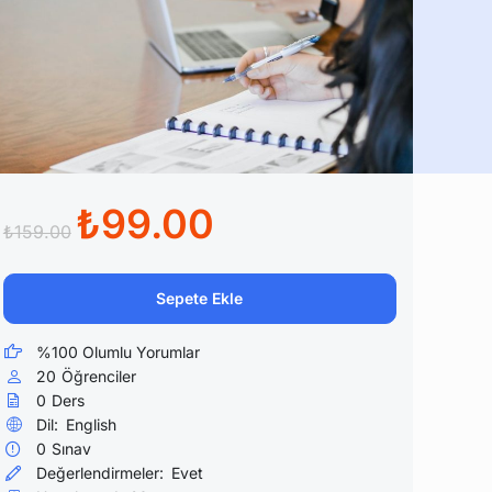
₺99.00
₺159.00
Sepete Ekle
%100 Olumlu Yorumlar
20
Öğrenciler
0
Ders
Dil:
English
0
Sınav
Değerlendirmeler:
Evet