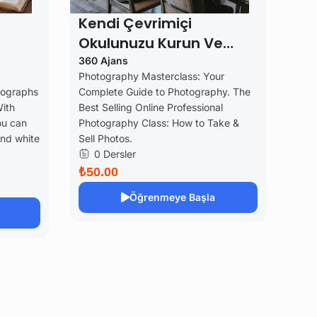
Kendi Çevrimiçi
Okulunuzu Kurun Ve
Kârınızı Artırın
360 Ajans
Photography Masterclass: Your
tographs
Complete Guide to Photography. The
With
Best Selling Online Professional
ou can
Photography Class: How to Take &
and white
Sell Photos.
0 Dersler
₺50.00
Öğrenmeye Başla