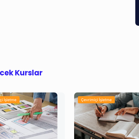
ecek Kurslar
çi İşletme
Çevrimiçi İşletme