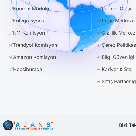
✅Kombin Modülü
✅Partner Girişi
✅Entegrasyonlar
✅Proje Merkezi
✅N11 Komisyon
✅Gizlilik Merkez
✅Trendyol Komisyon
✅Çerez Politikas
✅Amazon Komisyon
✅Bilgi Güvenliği
✅Hepsiburada
✅Kariyer & Staj
✅Satış Partnerliğ
.
Bizi Ta