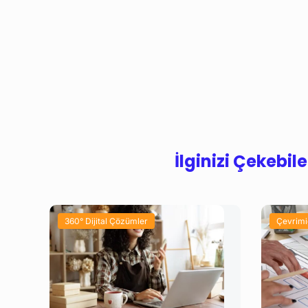
İlginizi Çekebil
360° Dijital Çözümler
Çevrimi