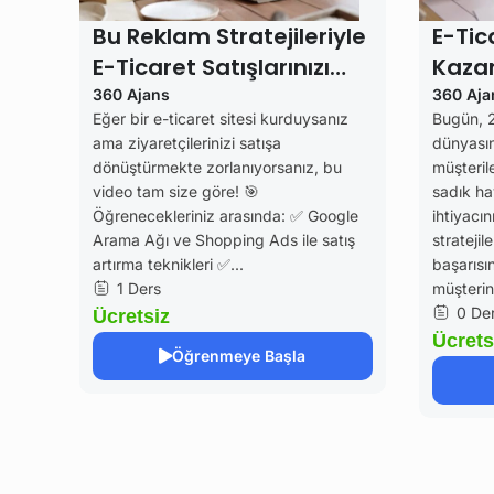
Bu Reklam Stratejileriyle
E-Tic
E-Ticaret Satışlarınızı
Kazan
Katla!
Kural
360 Ajans
360 Aja
Eğer bir e-ticaret sitesi kurduysanız
Bugün, 2
Rehb
ama ziyaretçilerinizi satışa
dünyası
dönüştürmekte zorlanıyorsanız, bu
müşterile
video tam size göre! 🎯
sadık ha
Öğrenecekleriniz arasında: ✅ Google
ihtiyacın
Arama Ağı ve Shopping Ads ile satış
stratejil
artırma teknikleri ✅...
başarısın
1 Ders
müşterini
0 Der
Ücretsiz
Ücrets
Öğrenmeye Başla