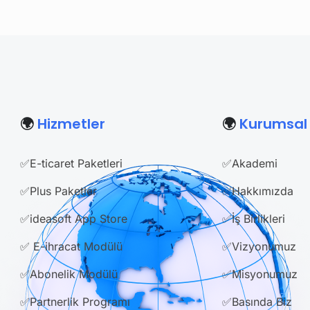
🌍
Hizmetler
🌍
Kurumsal
✅E-ticaret Paketleri
✅Akademi
✅Plus Paketler
✅Hakkımızda
✅ideasoft App Store
✅İş Birlikleri
✅ E-ihracat Modülü
✅Vizyonumuz
✅Abonelik Modülü
✅Misyonumuz
✅Partnerlik Programı
✅Basında Biz