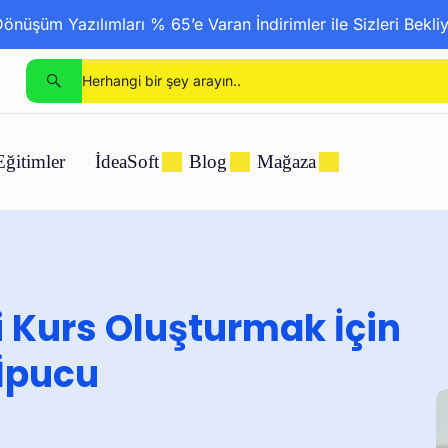
nüşüm Yazılımları % 65’e Varan İndirimler ile Sizleri Bekli
Eğitimler
İdeaSoft
Blog
Mağaza
i Kurs Oluşturmak İçin
İpucu